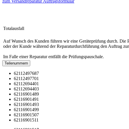
zum Versandreparatur Auftragsformular
Totalausfall
Auf Wunsch des Kunden führen wir eine Geräteprüfung durch. Die Prüf
oder der Kunde während der Reparaturdurchführung den Auftrag zur
Im Falle einer Reparatur entfällt die Prüfungspauschale.
Teilenummern
62112497687
62112497701
62112694401
62112694403
62116901489
62116901491
62116901493
62116901499
62116901507
62116901511