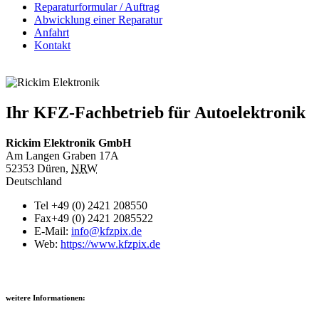
Reparaturformular / Auftrag
Abwicklung einer Reparatur
Anfahrt
Kontakt
Ihr KFZ-Fachbetrieb für Autoelektronik
Rickim Elektronik GmbH
Am Langen Graben 17A
52353
Düren
,
NRW
Deutschland
Tel
+49 (0) 2421 208550
Fax
+49 (0) 2421 2085522
E-Mail:
info@kfzpix.de
Web:
https://www.kfzpix.de
weitere Informationen: