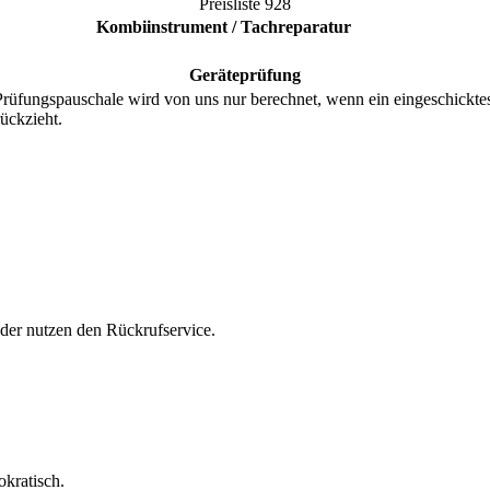
Preisliste
928
Kombiinstrument / Tachreparatur
Geräteprüfung
ungspauschale wird von uns nur berechnet, wenn ein eingeschicktes Teil
ückzieht.
oder nutzen den Rückrufservice.
okratisch.