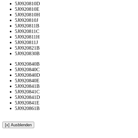
5J0920810D
5J0920810E
5J0920810H
5J0920810J
5J0920811B
5J0920811C
5J0920811H
5J0920811J
5J0920821B
5J0920830B
5J0920840B
5J0920840C
5J0920840D
5J0920840E
5J0920841B
5J0920841C
5J0920841D
5J0920841E
5J0920861B
[x] Ausblenden