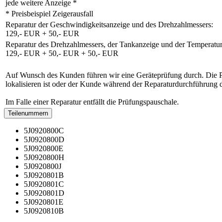
jede weitere Anzeige *
* Preisbeispiel Zeigerausfall
Reparatur der Geschwindigkeitsanzeige und des Drehzahlmessers:
129,- EUR + 50,- EUR
Reparatur des Drehzahlmessers, der Tankanzeige und der Temperatur
129,- EUR + 50,- EUR + 50,- EUR
Auf Wunsch des Kunden führen wir eine Geräteprüfung durch. Die Prüf
lokalisieren ist oder der Kunde während der Reparaturdurchführung 
Im Falle einer Reparatur entfällt die Prüfungspauschale.
Teilenummern
5J0920800C
5J0920800D
5J0920800E
5J0920800H
5J0920800J
5J0920801B
5J0920801C
5J0920801D
5J0920801E
5J0920810B