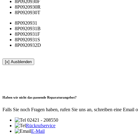
8P0920930F
8P0920930R
8P0920930T
8P0920931
8P0920931B
8P0920931F
8P0920931S
8P0920932D
[x] Ausblenden
Haben wir nicht das passende Reparaturangebot?
Falls Sie noch Fragen haben, rufen Sie uns an, schreiben eine Email 
02421 - 208550
Rückrufservice
E-Mail