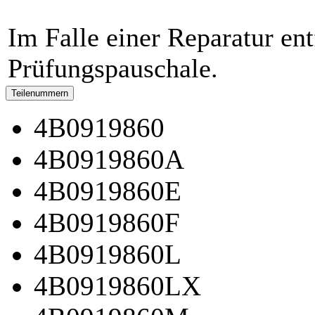
Im Falle einer Reparatur entf
Prüfungspauschale.
Teilenummern
4B0919860
4B0919860A
4B0919860E
4B0919860F
4B0919860L
4B0919860LX