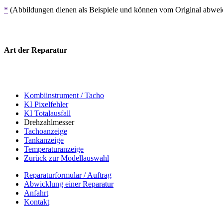
*
(Abbildungen dienen als Beispiele und können vom Original abwe
Art der Reparatur
Kombiinstrument / Tacho
KI Pixelfehler
KI Totalausfall
Drehzahlmesser
Tachoanzeige
Tankanzeige
Temperaturanzeige
Zurück zur Modellauswahl
Reparaturformular / Auftrag
Abwicklung einer Reparatur
Anfahrt
Kontakt